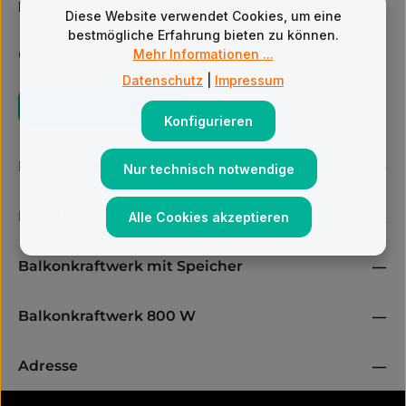
Fr: 8-12 Uhr & 13-15 Uhr
Diese Website verwendet Cookies, um eine
bestmögliche Erfahrung bieten zu können.
Mehr Informationen ...
Oder über unser
Kontaktformular
.
Datenschutz
|
Impressum
Vertrag widerrufen
Konfigurieren
Informationen & Hilfe
Nur technisch notwendige
Rechtliches
Alle Cookies akzeptieren
Balkonkraftwerk mit Speicher
Balkonkraftwerk 800 W
Adresse